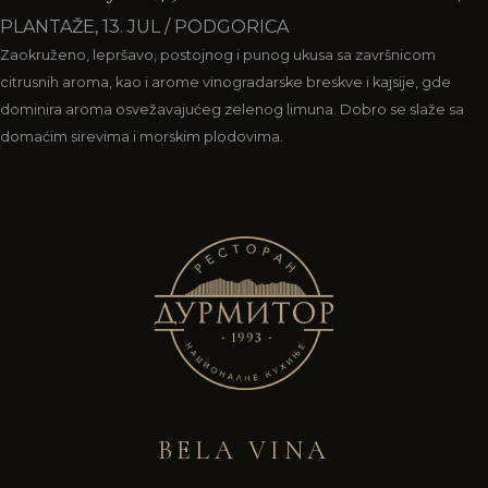
PLANTAŽE, 13. JUL / PODGORICA
Zaokruženo, lepršavo, postojnog i punog ukusa sa završnicom
citrusnih aroma, kao i arome vinogradarske breskve i kajsije, gde
dominira aroma osvežavajućeg zelenog limuna. Dobro se slaže sa
domaćim sirevima i morskim plodovima.
BELA VINA