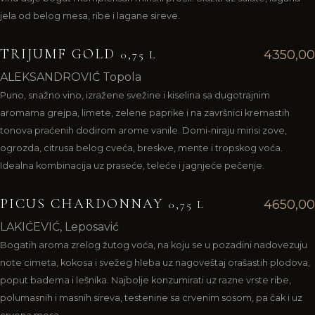
jela od belog mesa, ribe i lagane sireve.
TRIJUMF GOLD
4350,00
0,75 L
ALEKSANDROVIĆ Topola
Puno, snažno vino, izražene svežine i kiselina sa dugotrajnim
aromama grejpa, limete, zelene paprike i na završnici kremastih
tonova praćenih dodirom arome vanile. Domi-niraju mirisi zove,
ogrozda, citrusa belog cveća, breskve, mente i tropskog voća.
Idealna kombinacija uz praseće, teleće i jagnjeće pečenje.
PICUS CHARDONNAY
4650,00
0,75 L
LAKIĆEVIĆ, Leposavić
Bogatih aroma zrelog žutog voća, na koju se u pozadini nadovezuju
note cimeta, kokosa i svežeg hleba uz nagoveštaj orašastih plodova,
poput badema i lešnika. Najbolje konzumirati uz razne vrste ribe,
polumasnih i masnih sireva, testenine sa crvenim sosom, pa čak i uz