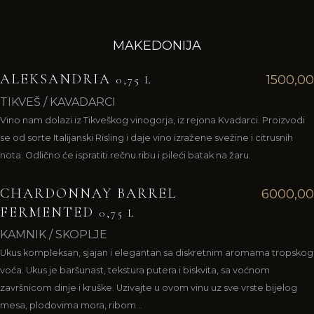
MAKEDONIJA
ALEKSANDRIA
1500,00
0,75 L
TIKVEŠ / KAVADARCI
Vino nam dolazi iz Tikveškog vinogorja, iz rejona Kvadarci. Proizvodi
se od sorte Italijanski Risling i daje vino izražene svežine i citrusnih
nota. Odlično će ispratiti rečnu ribu i pileći batak na žaru.
CHARDONNAY BARREL
6000,00
FERMENTED
0,75 L
KAMNIK / SKOPLJE
Ukus kompleksan, sjajan i elegantan sa diskretnim aromama tropskog
voća. Ukus je baršunast, tekstura putera i biskvita, sa voćnom
završnicom dinje i kruške. Uzivajte u ovom vinu uz sve vrste bijelog
mesa, plodovima mora, ribom...