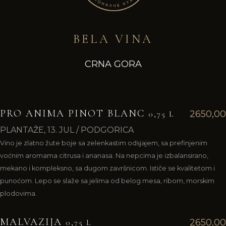
BELA VINA
CRNA GORA
PRO ANIMA PINOT BLANC
2650,00
0,75 L
PLANTAŽE, 13. JUL / PODGORICA
Vino je zlatno žute boje sa zelenkastim odsjajem, sa prefinjenim
voćnim aromama citrusa i ananasa. Na nepcima je izbalansirano,
mekano i kompleksno, sa dugom završnicom. Ističe se kvalitetom i
punoćom. Lepo se slaže sa jelima od belog mesa, ribom, morskim
plodovima.
MALVAZIJA
2650,00
0,75 L