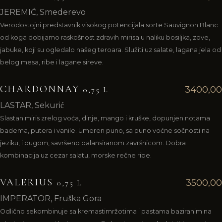
JEREMIĆ, Smederevo
Verodostojni predstavnik visokog potencijala sorte Sauvignon Blanc
od koga dobijamo raskošnost zdravih mirisa u naliku bosiljka, zove,
jabuke, koji su ogledalo našeg teroara. Služiti uz salate, lagana jela od
belog mesa, ribe i lagane sireve.
CHARDONNAY
3400,00
0,75 L
LASTAR, Sekurić
Slastan miris zrelog voća, dinje, mango i kruške, dopunjen notama
badema, putera i vanile. Umeren puno, sa puno voćne sočnosti na
jeziku, i dugom, savršeno balansiranom završnicom. Dobra
kombinacija uz cezar salatu, morske rečne ribe.
VALERIUS
3500,00
0,75 L
IMPERATOR, Fruška Gora
Odlično sekombinuje sa kremastimržotima i pastama baziranim na