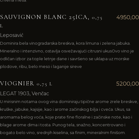
crvena mesa.
SAUVIGNON BLANC 25ICA,
4950,00
0,75
L
Leposavić
Dominira bela vinogradarska breskva, kora limuna i zelena jabuka.
Mineralno i intenzivno, ostavlja osvežavajući citrusni ukusOvo vino je
odličan izbor za tople letnje dane i savršeno se uklapa uz morske
plodove, ribu, belo meso i laganije sireve
VIOGNIER
5200,00
0,75 L
LEGAT 1903, Venčac
U mirisnim notama ovog vina dominiraju tipične arome zrele breskve,
kruške, jabuke, kajsije, kao i arome začinskog bilja i cveća. Ukus, sa
aromama belog voća, koje prate fine floralne i začinske note, kao i
blage arome dima i tosta. Punog tela, snažno, koncentrovano i
bogato belo vino, srednjih kiselina, sa finim, mineralnim finišom.