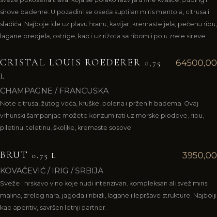
sirove bademe. U pozadini se oseća suptilan miris mentola, citrusa i
sladića. Najboje ide uz plavu hranu, kavijar, kremaste jela, pečenu ribu,
lagane predjela, ostrige, kao i uz rižota sa ribom i polu zrele sireve.
CRISTAL LOUIS ROEDERER
64500,00
0,75
L
CHAMPAGNE / FRANCUSKA
Note citrusa, žutog voća, kruške, polena i prženih badema. Ovaj
vrhunski šampanjac možete konzumirati uz morske plodove, ribu,
piletinu, teletinu, školjke, kremaste sosove.
BRUT
3950,00
0,75 L
KOVAČEVIĆ / IRIG / SRBIJA
Sveže i hrskavo vino koje nudi intenzivan, kompleksan ali svež miris
malina, zrelog nara, jagoda i ribizli, lagane i lepršave strukture. Najbolji
kao aperitiv, savršen letnji partner.