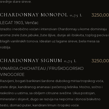
srednje stare sireve.
CHARDONNAY MONOPOL
3250,00
0,75 L
LEGAT 1903, Venčac
Izrazito i neobično voćan i intenzivan Chardonnay u kome dominiraju
arome zrele žute jabuke, žute šljive, dunje ali i biskvita, toplog peciva i
blagih vanilinskih tonova. Idealan uz lagane sireve, bela mesa sa
roštilja.
CHARDONNAY SIGNUM
3250,00
0,75 L
VINARIJA CHICHATEAU / FRUŠKOGORSKO
VINOGORJE
Razvijeni, bogati barikirani šardone dubokog mirisa tropskog voća,
zrele dinje, kandiranog ananasa i pečenog lešnika. Moćno, sočno i
raskošno u ustima, sa obiljem citrusne svežine. Ukus postojan,
mineralan i slojevit, dugo se razvija na nepcima i donosi biskvitno
testo, domaći puter, kandirani limun i tropsko voće.