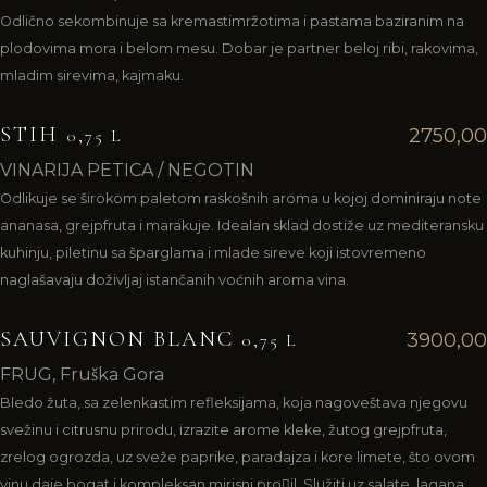
Odlično sekombinuje sa kremastimržotima i pastama baziranim na
plodovima mora i belom mesu. Dobar je partner beloj ribi, rakovima,
mladim sirevima, kajmaku.
STIH
2750,00
0,75 L
VINARIJA PETICA / NEGOTIN
Odlikuje se širokom paletom raskošnih aroma u kojoj dominiraju note
ananasa, grejpfruta i marakuje. Idealan sklad dostiže uz mediteransku
kuhinju, piletinu sa šparglama i mlade sireve koji istovremeno
naglašavaju doživljaj istančanih voćnih aroma vina.
SAUVIGNON BLANC
3900,00
0,75 L
FRUG, Fruška Gora
Bledo žuta, sa zelenkastim refleksijama, koja nagoveštava njegovu
svežinu i citrusnu prirodu, izrazite arome kleke, žutog grejpfruta,
zrelog ogrozda, uz sveže paprike, paradajza i kore limete, što ovom
vinu daje bogat i kompleksan mirisni pro􀏔il. Služiti uz salate, lagana