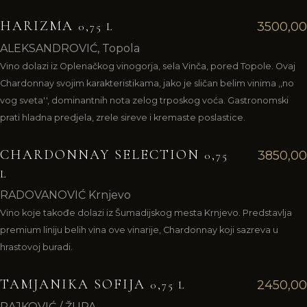
HARIZMA
3500,00
0,75 L
ALEKSANDROVIĆ, Topola
Vino dolazi iz Oplenačkog vinogorja, sela Vinča, pored Topole. Ovaj
Chardonnay svojim karakteristikama, jako je sličan belim vinima ,,no
vog sveta'', dominantnih nota zelog trposkog voća. Gastronomski
prati hladna predjela, zrele sireve i kremaste poslastice.
CHARDONNAY SELECTION
3850,00
0,75
L
RADOVANOVIĆ Krnjevo
Vino koje takođe dolazi iz Šumadijskog mesta Krnjevo. Predstavlja
premium liniju belih vina ove vinarije, Chardonnay koji sazreva u
hrastovoj buradi.
TAMJANIKA SOFIJA
2450,00
0,75 L
RAJKOVIĆ / ŽUPA