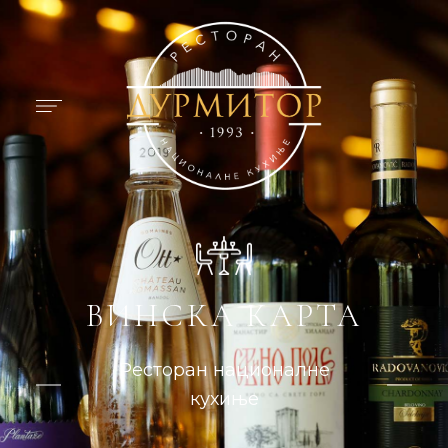
ВИНСКА КАРТА
Ресторан националне
кухиње