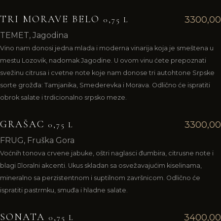
TRI MORAVE BELO
3300,00
0,75 L
TEMET, Jagodina
Vino nam donosi jedna mlada i moderna vinarija koja je smeštena u
mestu Lozovik, nadomak Jagodine. U ovom vinu ćete prepoznati
svežinu citrusa i cvetne note koje nam donose tri autohtone Srpske
sorte grožđa: Tamjanika, Smederevka i Morava. Odlično će ispratiti
obrok salate i trdicionalno srpsko meze.
GRAŠAC
3300,00
0,75 L
FRUG, Fruška Gora
Voćnih tonova crvene jabuke, oštri naglasci đumbira, citrusne note i
blagi 􀏔loralni akcenti. Ukus skladan sa osvežavajućim kiselinama,
mineralno sa perzistentnom i suptilnom završnicom. Odlično će
ispratiti pastrmku, smuđa i hladne salate.
SONATA
3400,00
0,75 L