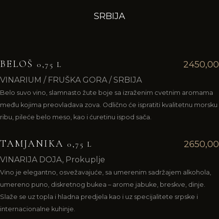
SRBIJA
BELOŠ
2450,00
0,75 L
VINARIUM / FRUŠKA GORA / SRBIJA
Belo suvo vino, slamnasto žute boje sa izraženim cvetnim aromama
među kojima preovladava zova. Odlično će ispratiti kvalitetnu morsku
ribu, pileće belo meso, kao i ćuretinu ispod sača.
TAMJANIKA
2650,00
0,75 L
VINARIJA DOJA, Prokuplje
Vino je elegantno, osvežavajuće, sa umerenim sadržajem alkohola,
umereno puno, diskretnog bukea – arome jabuke, breskve, dinje.
Slaže se uz topla i hladna predjela kao i uz specijalitete srpske i
internacionalne kuhinje.