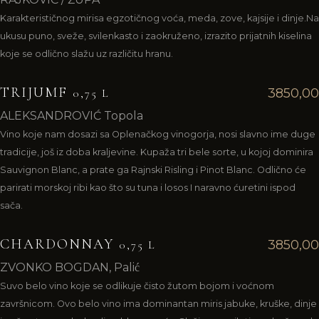
Karakterističnog mirisa egzotičnog voća, meda, zove, kajsije i dinje.Na
ukusu puno, sveže, svilenkasto i zaokruženo, izrazito prijatnih kiselina
koje se odlično slažu uz različitu hranu.
TRIJUMF
3850,00
0,75 L
ALEKSANDROVIĆ Topola
Vino koje nam dosazi sa Oplenačkog vinogorja, nosi slavno ime duge
tradicije, još iz doba kraljevine. Kupaža tri bele sorte, u kojoj dominira
Sauvignon Blanc, a prate ga Rajnski Risling i Pinot Blanc. Odlično će
parirati morskoj ribi kao što su tuna i losos I naravno ćuretini ispod
sača.
CHARDONNAY
3850,00
0,75 L
ZVONKO BOGDAN, Palić
Suvo belo vino koje se odlikuje čisto žutom bojom i voćnom
završnicom. Ovo belo vino ima dominantan miris jabuke, kruške, dinje