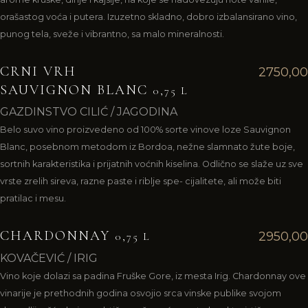
orašastog voća i putera. Izuzetno skladno, dobro izbalansirano vino,
punog tela, sveže i vibrantno, sa malo mineralnosti.
CRNI VRH
2750,00
SAUVIGNON BLANC
0,75 L
GAZDINSTVO CILIĆ / JAGODINA
Belo suvo vino proizvedeno od 100% sorte vinove loze Sauvignon
Blanc, posebnom metodom iz Bordoa, nežne slamnato žute boje,
sortnih karakteristika i prijatnih voćnih kiselina. Odlično se slaže uz sve
vrste zrelih sireva, razne paste i riblje spe- cijalitete, ali može biti
pratilac i mesu.
CHARDONNAY
2950,00
0,75 L
KOVAČEVIĆ / IRIG
Vino koje dolazi sa padina Fruške Gore, iz mesta Irig. Chardonnay ove
vinarije je prethodnih godina osvojio srca vinske publike svojom