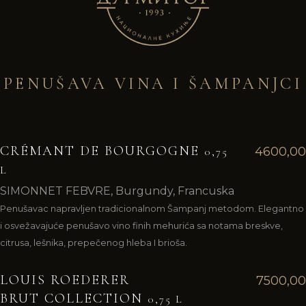
PENUŠAVA VINA I ŠAMPANJCI
CRÉMANT DE BOURGOGNE
4600,00
0,75
L
SIMONNET FEBVRE, Burgundy, Francuska
Penušavac napravljen tradicionalnom Šampanj metodom. Elegantno
i osvežavajuće penušavo vino finih mehurića sa notama breskve,
citrusa, lešnika, prepečenog hleba I brioša.
LOUIS ROEDERER
7500,00
BRUT COLLECTION
0,75 L