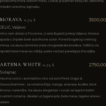
plodovima mora i belom mesu. Dobar je partner beloj ribi, rakovima,
mladim sirevima, kajmaku.
MORAVA
3500,00
0,75 L
JELIĆ, Valjevo
Vino nam dolazi iz Pocerine, iz sela Bujaćič pokraj Valjeva. Morava
spada u Srpske bele autohtone sorte. Pored bogatog cvetnog
mirisa, na ukusu dominira zrela vinogradarska breskva. Odlično će
ispratiti bela mesa sa roštilja, paste na bazi paradajza ili bosiljka.
ARTENA WHITE
2750,00
0,75 L
Svilajnac
Veoma voćno i aromatično vino od sorti Pinot Grigio &
Gewurztraminer , sa notama ličija, manga, ananasa, kruške, kore
limuna i narandže. Na ukusu elegantan i voćan sa lagnim belim
cvetnim notama. idealan uz lagana jela, bela mesa, lagane sireve i
salate.