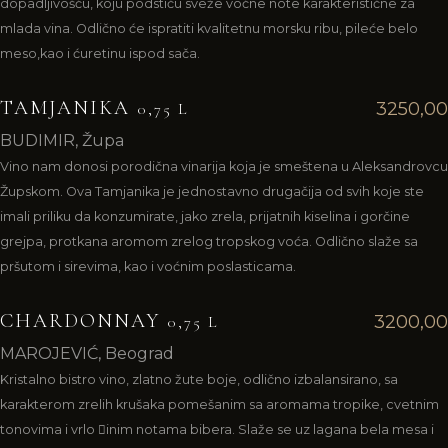
dopadljivošću, koju podstiču sveže voćne note karakteristične za
mlada vina. Odlično će ispratiti kvalitetnu morsku ribu, pileće belo
meso,kao i ćuretinu ispod sača.
TAMJANIKA
3250,00
0,75 L
BUDIMIR, Župa
Vino nam donosi porodična vinarija koja je smeštena u Aleksandrovcu
Župskom. Ova Tamjanika je jednostavno drugačija od svih koje ste
imali priliku da konzumirate, jako zrela, prijatnih kiselina i gorčine
grejpa, protkana aromom zrelog tropskog voća. Odlično slaže sa
pršutom i sirevima, kao i voćnim poslasticama.
CHARDONNAY
3200,00
0,75 L
MAROJEVIĆ, Beograd
Kristalno bistro vino, zlatno žute boje, odlično izbalansirano, sa
karakterom zrelih krušaka pomešanim sa aromama tropike, cvetnim
tonovima i vrlo 􀏔inim notama bibera. Slaže se uz lagana bela mesa i