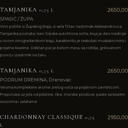
TAMJANIKA
2650,00
0,75 L
SPASIĆ / ŽUPA
Vino potiče iz Župskog kraja, iz sela Tržac nadomak Aleksandrovca.
Tamjanika poznata i kao Srpska autohtona sorta, koja je deo tradicije
u ovom vinogradarskom kraju, karakterišu je raskošan muskatni miris i
prijatne kiseline. Odličan par je belom mesu sa roštilja, grilovanom
povrću i pastrmki na žaru.
TAMJANIKA
2650,00
0,75 L
PODRUM DREMINA, Drenovac
Veoma kompleksne arome zrelog voća sa prijatnom završnicom.
Preporuka uz jela od piletine, ribe, morske plodove, paste sa kiselim
sosovima i salatama
CHARDONNAY CLASSIQUE
2950,00
0,75
L