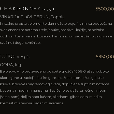
CHARDONNAY
5500,00
0,75 L
VINARIJA PLAVI PERUN, Topola
Kristalno je bistar, plemenite slamnožute boje. Na mirisu podseća na
svež ananas sa notama zrele jabuke, breskve i kajsije, sa nežnim
dodirom tosta i vanile. Izuzetno harmonično i zaokruženo vino, sjajne
svežine i duge završnice.
LUPO
5950,00
0,75 L
GORA, Irig
Belo suvo vino proizvedeno od sorte grožđa 100% Grašac, duboko
ukorenjene u tradiciju Fruške gore. Izražene arome žute jabuke,
kruške, breskve i bagremovog cveta, dopunjene suptilnim notama
badema i mednim nijansama. Savršeno se slaže sa rečnom ribom
(šaran, som), ribljim paprikašem, piletinom, gibanicom, mladim
kremastim sirevima I laganim salatama.