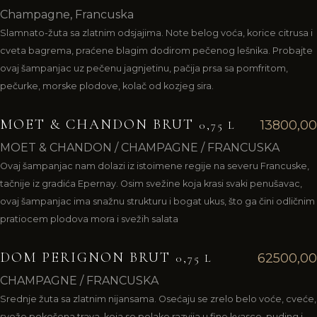
Champagne, Francuska
Slamnato-žuta sa zlatnim odsjajima. Note belog voća, korice citrusa i
cveta bagrema, praćene blagim dodirom pečenog lešnika. Probajte
ovaj šampanjac uz pečenu jagnjetinu, pačija prsa sa pomfritom,
pečurke, morske plodove, kolač od kozjeg sira.
MOET & CHANDON BRUT
13800,00
0,75 L
MOET & CHANDON / CHAMPAGNE / FRANCUSKA
Ovaj šampanjac nam dolazi iz istoimene regije na severu Francuske,
tačnije iz gradića Epernay. Osim svežine koja krasi svaki penušavac,
ovaj šampanjac ima snažnu strukturu i bogat ukus, što ga čini odličnim
pratiocem plodova mora i svežih salata
DOM PERIGNON BRUT
62500,00
0,75 L
CHAMPAGNE / FRANCUSKA
Srednje žuta sa zlatnim nijansama. Osećaju se zrelo belo voće, cveće,
sveže pokošena trava, koja se polako razvija u fine kvasce, puding i