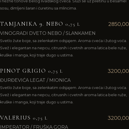
i nežne tonove belog livadskog cveća. Služi se uz piletinu u bešamel
sosu, dimljeni šaran i ćuretinu sa mlincima.
TAMJANIKA 9. NEBO
2850,00
0,75 L
VINOGRADI DVETO NEBO / SLANKAMEN
Svetlo žute boje, sa zelenkatim odsjajem. Aroma cveća i žutog voća.
Svež i elegantan na nepcu, citrusnih i cvetnih aroma latica bele ruže,
kruške i manga, koji traje dugo u ustima.
PINOT GRIGIO
3200,00
0,75 L
ĐURĐEVIĆA LEGAT / MIONICA
Svetlo žute boje, sa zelenkatim odsjajem. Aroma cveća i žutog voća.
Svež i elegantan na nepcu, citrusnih i cvetnih aroma latica bele ruže,
kruške i manga, koji traje dugo u ustima.
VALERIUS
3200,00
0,75 L
IMPERATOR / FRUŠKA GORA