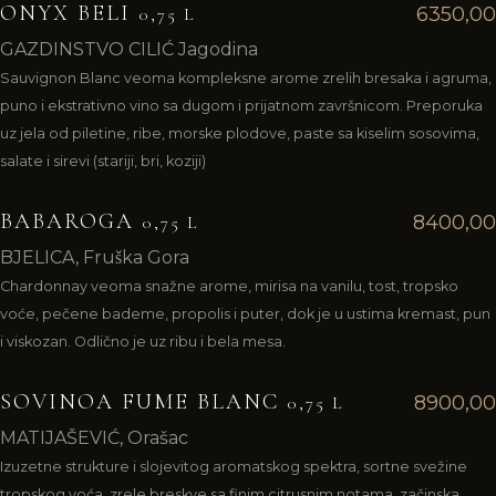
ONYX BELI
6350,00
0,75 L
GAZDINSTVO CILIĆ Jagodina
Sauvignon Blanc veoma kompleksne arome zrelih bresaka i agruma,
puno i ekstrativno vino sa dugom i prijatnom završnicom. Preporuka
uz jela od piletine, ribe, morske plodove, paste sa kiselim sosovima,
salate i sirevi (stariji, bri, koziji)
BABAROGA
8400,00
0,75 L
BJELICA, Fruška Gora
Chardonnay veoma snažne arome, mirisa na vanilu, tost, tropsko
voće, pečene bademe, propolis i puter, dok je u ustima kremast, pun
i viskozan. Odlično je uz ribu i bela mesa.
SOVINOA FUME BLANC
8900,00
0,75 L
MATIJAŠEVIĆ, Orašac
Izuzetne strukture i slojevitog aromatskog spektra, sortne svežine
tropskog voća, zrele breskve sa finim citrusnim notama, začinska