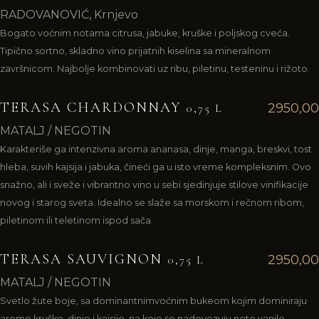
RADOVANOVIĆ, Krnjevo
Bogato voćnim notama citrusa, jabuke, kruške i poljskog cveća.
Tipično sortno, skladno vino prijatnih kiselina sa mineralnom
završnicom. Najbolje kombinovati uz ribu, piletinu, testeninu i rižoto.
TERASA CHARDONNAY
2950,00
0,75 L
MATALJ / NEGOTIN
Karakteriše ga intenzivna aroma ananasa, dinje, manga, breskvi, tost
hleba, suvih kajsija i jabuka, čineći ga u isto vreme kompleksnim. Ovo
snažno, ali i sveže i vibrantno vino u sebi sjedinjuje stilove vinifikacije
novog i starog sveta. Idealno se slaže sa morskom i rečnom ribom,
piletinom ili teletinom ispod sača.
TERASA SAUVIGNON
2950,00
0,75 L
MATALJ / NEGOTIN
Svetlo žute boje, sa dominantnimvoćnim bukeom kojim dominiraju
arome kruške, dinje i kajsije, na koje se nadovezuju note vanile,